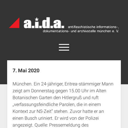
a.i.d.a.
Archiv
München
open
menu
facebook
rss
info@aida-archiv.de
7. Mai 2020
Home
München. Ein 24-jähriger, Eritrea-stämmiger Mann
Aktuelles
zeigt am Donnerstag gegen 15.00 Uhr im Alten
open
Termine
Botanischen Garten den Hitlergruß und ruft
dropdown
„verfassungsfeindliche Parolen, die in einem
Antifaschistische Termine im Süden
Chronologie
menu
Kontext zur NS-Zeit“ stehen. Zuvor hatte er an
open
Antifaschistische Termine in München
Das Archiv
einen Busch uriniert. Er wird von der Polizei
dropdown
Rechte Termine im Süden
a.i.d.a. e. V. unterstützen
Impressum
menu
angezeigt. Quelle: Pressemeldung des