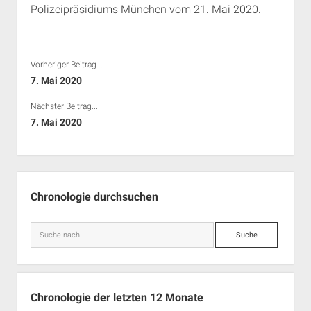
Polizeipräsidiums München vom 21. Mai 2020.
Rechte Termine München
Über a.i.d.a.
RSS-Feeds, Twitter & Facebook
Bibliothek
Vorheriger Beitrag...
Kontakt & PGP-Key
7. Mai 2020
Nächster Beitrag...
7. Mai 2020
Seitenleiste
Chronologie durchsuchen
Suche
Chronologie der letzten 12 Monate