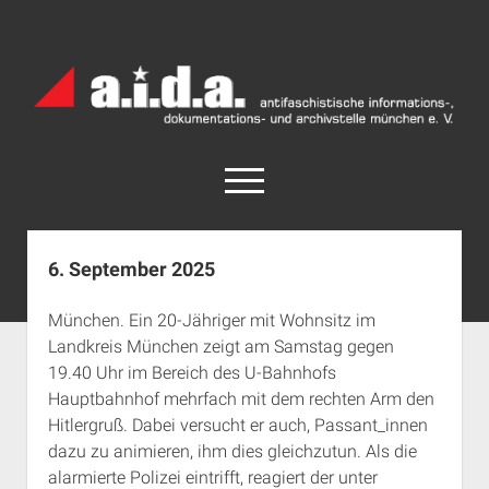
a.i.d.a.
Archiv
München
open
menu
facebook
rss
info@aida-archiv.de
6. September 2025
Home
München. Ein 20-Jähriger mit Wohnsitz im
Aktuelles
Landkreis München zeigt am Samstag gegen
open
Termine
19.40 Uhr im Bereich des U-Bahnhofs
dropdown
Hauptbahnhof mehrfach mit dem rechten Arm den
Antifaschistische Termine im Süden
Chronologie
menu
Hitlergruß. Dabei versucht er auch, Passant_innen
open
Antifaschistische Termine in München
Das Archiv
dazu zu animieren, ihm dies gleichzutun. Als die
dropdown
Rechte Termine im Süden
a.i.d.a. e. V. unterstützen
Impressum
menu
alarmierte Polizei eintrifft, reagiert der unter