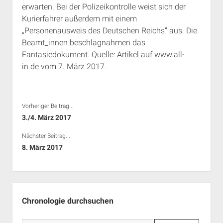
erwarten. Bei der Polizeikontrolle weist sich der
Rechte Termine München
Über a.i.d.a.
Kurierfahrer außerdem mit einem
RSS-Feeds, Twitter & Facebook
„Personenausweis des Deutschen Reichs“ aus. Die
Bibliothek
Beamt_innen beschlagnahmen das
Fantasiedokument. Quelle: Artikel auf www.all-
Kontakt & PGP-Key
in.de vom 7. März 2017.
Vorheriger Beitrag...
3./4. März 2017
Nächster Beitrag...
8. März 2017
Seitenleiste
Chronologie durchsuchen