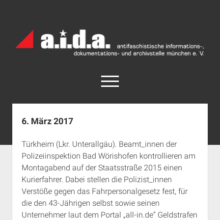
a.i.d.a.
Archiv
München
open
menu
facebook
rss
info@aida-archiv.de
6. März 2017
Home
Türkheim (Lkr. Unterallgäu). Beamt_innen der
Aktuelles
Polizeiinspektion Bad Wörishofen kontrollieren am
open
Termine
Montagabend auf der Staatsstraße 2015 einen
dropdown
Kurierfahrer. Dabei stellen die Polizist_innen
Antifaschistische Termine im Süden
Chronologie
menu
Verstöße gegen das Fahrpersonalgesetz fest, für
open
Antifaschistische Termine in München
Das Archiv
die den 43-Jährigen selbst sowie seinen
dropdown
Rechte Termine im Süden
a.i.d.a. e. V. unterstützen
Impressum
menu
Unternehmer laut dem Portal „all-in.de“ Geldstrafen