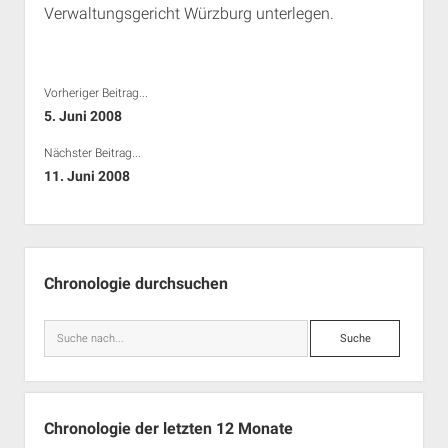
Verwaltungsgericht Würzburg unterlegen.
Rechte Termine München
Über a.i.d.a.
RSS-Feeds, Twitter & Facebook
Bibliothek
Vorheriger Beitrag...
Kontakt & PGP-Key
5. Juni 2008
Nächster Beitrag...
11. Juni 2008
Seitenleiste
Chronologie durchsuchen
Suche
Chronologie der letzten 12 Monate