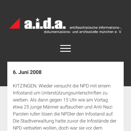
a.i.d.a.
Archiv
München
open
menu
facebook
rss
info@aida-archiv.de
6. Juni 2008
Home
KITZINGEN. Wieder versucht die NPD mit einem
Aktuelles
Infostand um Unterstützungsunterschriften zu
open
Termine
werben. Als dann gegen 15 Uhr wie am Vortag
dropdown
etwa 25 junge Männer auftauchen und Anti-Nazi
Antifaschistische Termine im Süden
Chronologie
menu
Parolen rufen lösen die NPDler den Infostand auf.
open
Antifaschistische Termine in München
Das Archiv
Die Stadtverwaltung hatte zuvor die Infostände der
dropdown
Rechte Termine im Süden
a.i.d.a. e. V. unterstützen
Impressum
menu
NPD verbieten wollen, doch war sie vor dem