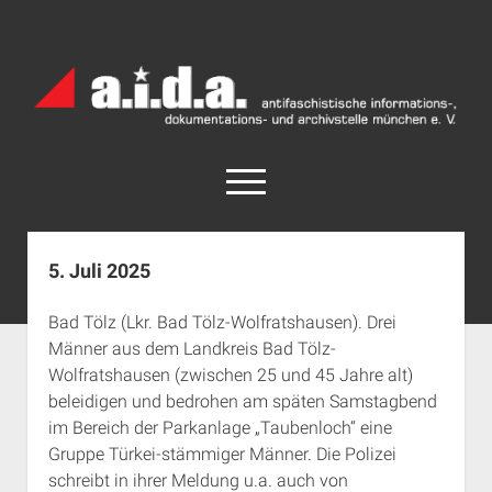
a.i.d.a.
Archiv
München
open
menu
facebook
rss
info@aida-archiv.de
5. Juli 2025
Home
Bad Tölz (Lkr. Bad Tölz-Wolfratshausen). Drei
Aktuelles
Männer aus dem Landkreis Bad Tölz-
open
Termine
Wolfratshausen (zwischen 25 und 45 Jahre alt)
dropdown
beleidigen und bedrohen am späten Samstagbend
Antifaschistische Termine im Süden
Chronologie
menu
im Bereich der Parkanlage „Taubenloch“ eine
open
Antifaschistische Termine in München
Das Archiv
Gruppe Türkei-stämmiger Männer. Die Polizei
dropdown
Rechte Termine im Süden
a.i.d.a. e. V. unterstützen
Impressum
menu
schreibt in ihrer Meldung u.a. auch von