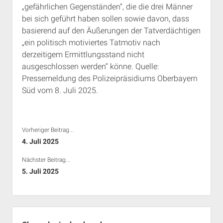
„gefährlichen Gegenständen“, die die drei Männer
Rechte Termine München
Über a.i.d.a.
bei sich geführt haben sollen sowie davon, dass
RSS-Feeds, Twitter & Facebook
basierend auf den Äußerungen der Tatverdächtigen
Bibliothek
„ein politisch motiviertes Tatmotiv nach
derzeitigem Ermittlungsstand nicht
Kontakt & PGP-Key
ausgeschlossen werden“ könne. Quelle:
Pressemeldung des Polizeipräsidiums Oberbayern
Süd vom 8. Juli 2025.
Vorheriger Beitrag...
4. Juli 2025
Nächster Beitrag...
5. Juli 2025
Seitenleiste