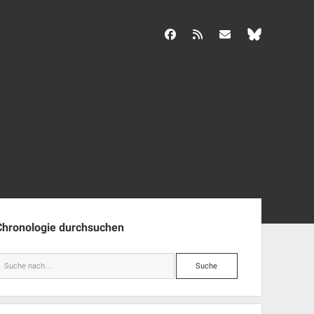
facebook
rss
info@aida-archiv.de
enleiste
Chronologie durchsuchen
Suche