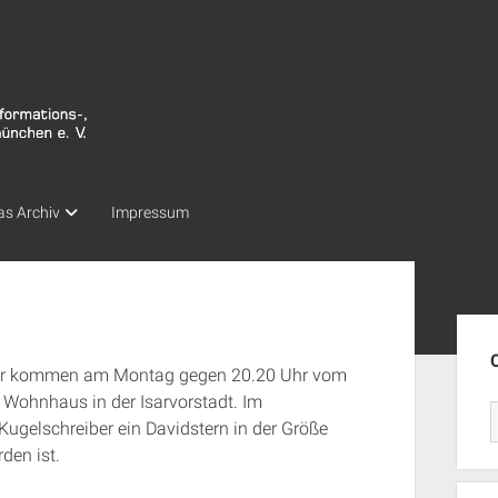
as Archiv
Impressum
Seit
iger kommen am Montag gegen 20.20 Uhr vom
 Wohnhaus in der Isarvorstadt. Im
Kugelschreiber ein Davidstern in der Größe
den ist.