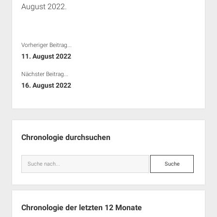
August 2022.
Rechte Termine München
Über a.i.d.a.
RSS-Feeds, Twitter & Facebook
Bibliothek
Vorheriger Beitrag...
Kontakt & PGP-Key
11. August 2022
Nächster Beitrag...
16. August 2022
Seitenleiste
Chronologie durchsuchen
Suche
Chronologie der letzten 12 Monate