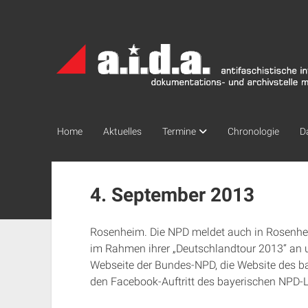
a.i.d.a.
Archiv
München
Home
Aktuelles
Termine
Chronologie
D
4. September 2013
Rosenheim. Die NPD meldet auch in Rosenhei
im Rahmen ihrer „Deutschlandtour 2013“ an u
Webseite der Bundes-NPD, die Website des 
den Facebook-Auftritt des bayerischen NPD-