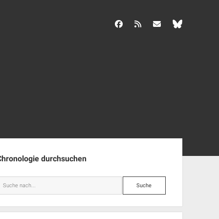
facebook
rss
info@aida-archiv.de
enleiste
Chronologie durchsuchen
Suche