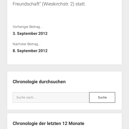
Freundschaft“ (Wieskirchstr. 2) statt.
Rechte Termine München
Über a.i.d.a.
RSS-Feeds, Twitter & Facebook
Bibliothek
Vorheriger Beitrag...
Kontakt & PGP-Key
3. September 2012
Nächster Beitrag...
8. September 2012
Seitenleiste
Chronologie durchsuchen
Suche
Chronologie der letzten 12 Monate