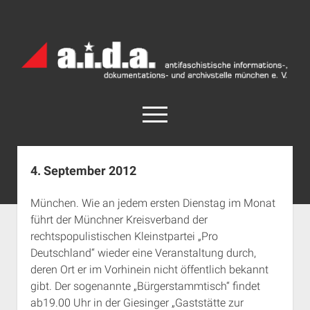
a.i.d.a.
Archiv
München
open
menu
facebook
rss
info@aida-archiv.de
4. September 2012
Home
München. Wie an jedem ersten Dienstag im Monat
Aktuelles
führt der Münchner Kreisverband der
open
Termine
rechtspopulistischen Kleinstpartei „Pro
dropdown
Deutschland“ wieder eine Veranstaltung durch,
Antifaschistische Termine im Süden
Chronologie
menu
deren Ort er im Vorhinein nicht öffentlich bekannt
open
Antifaschistische Termine in München
Das Archiv
gibt. Der sogenannte „Bürgerstammtisch“ findet
dropdown
Rechte Termine im Süden
a.i.d.a. e. V. unterstützen
Impressum
menu
ab19.00 Uhr in der Giesinger „Gaststätte zur