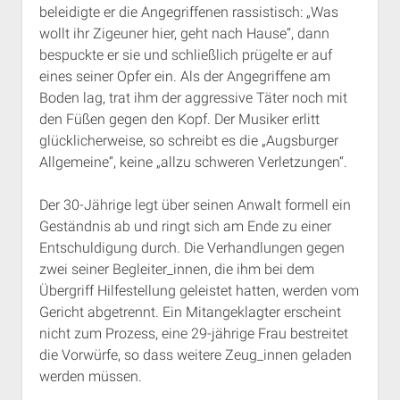
beleidigte er die Angegriffenen rassistisch: „Was
Rechte Termine München
Über a.i.d.a.
wollt ihr Zigeuner hier, geht nach Hause“, dann
RSS-Feeds, Twitter & Facebook
bespuckte er sie und schließlich prügelte er auf
Bibliothek
eines seiner Opfer ein. Als der Angegriffene am
Boden lag, trat ihm der aggressive Täter noch mit
Kontakt & PGP-Key
den Füßen gegen den Kopf. Der Musiker erlitt
glücklicherweise, so schreibt es die „Augsburger
Allgemeine“, keine „allzu schweren Verletzungen“.
Der 30-Jährige legt über seinen Anwalt formell ein
Geständnis ab und ringt sich am Ende zu einer
Entschuldigung durch. Die Verhandlungen gegen
zwei seiner Begleiter_innen, die ihm bei dem
Übergriff Hilfestellung geleistet hatten, werden vom
Gericht abgetrennt. Ein Mitangeklagter erscheint
nicht zum Prozess, eine 29-jährige Frau bestreitet
die Vorwürfe, so dass weitere Zeug_innen geladen
werden müssen.