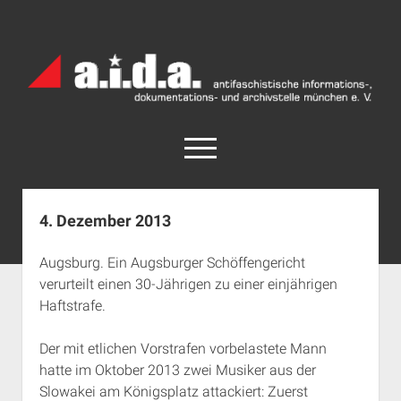
a.i.d.a.
Archiv
München
open
menu
facebook
rss
info@aida-archiv.de
4. Dezember 2013
Home
Augsburg. Ein Augsburger Schöffengericht
Aktuelles
verurteilt einen 30-Jährigen zu einer einjährigen
open
Termine
Haftstrafe.
dropdown
Antifaschistische Termine im Süden
Chronologie
menu
Der mit etlichen Vorstrafen vorbelastete Mann
open
Antifaschistische Termine in München
Das Archiv
hatte im Oktober 2013 zwei Musiker aus der
dropdown
Rechte Termine im Süden
a.i.d.a. e. V. unterstützen
Impressum
menu
Slowakei am Königsplatz attackiert: Zuerst