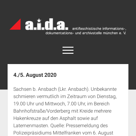
a.i.d.a.
Archiv
München
open
menu
facebook
rss
info@aida-archiv.de
4./5. August 2020
Home
Sachsen b. Ansbach (Lkr. Ansbach). Unbekannte
Aktuelles
schmieren vermutlich im Zeitraum von Dienstag,
open
Termine
19.00 Uhr und Mittwoch, 7.00 Uhr, im Bereich
dropdown
Bahnhofstraße/Vorderberg mit Kreide mehrere
Antifaschistische Termine im Süden
Chronologie
menu
Hakenkreuze auf den Asphalt sowie auf
open
Antifaschistische Termine in München
Das Archiv
Laternenmasten. Quelle: Pressemeldung des
dropdown
Rechte Termine im Süden
a.i.d.a. e. V. unterstützen
Impressum
menu
Polizeipräsidiums Mittelfranken vom 6. August