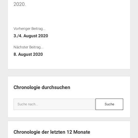
2020.
Rechte Termine München
Über a.i.d.a.
RSS-Feeds, Twitter & Facebook
Bibliothek
Vorheriger Beitrag...
Kontakt & PGP-Key
3./4. August 2020
Nächster Beitrag...
8. August 2020
Seitenleiste
Chronologie durchsuchen
Suche
Chronologie der letzten 12 Monate