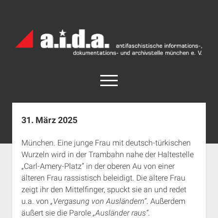
a.i.d.a.
Archiv
München
open
menu
facebook
rss
info@aida-archiv.de
31. März 2025
Home
München. Eine junge Frau mit deutsch-türkischen
Aktuelles
Wurzeln wird in der Trambahn nahe der Haltestelle
open
Termine
„Carl-Amery-Platz“ in der oberen Au von einer
dropdown
älteren Frau rassistisch beleidigt. Die ältere Frau
Antifaschistische Termine im Süden
Chronologie
menu
zeigt ihr den Mittelfinger, spuckt sie an und redet
open
Antifaschistische Termine in München
Das Archiv
u.a. von
„Vergasung von Ausländern“
. Außerdem
dropdown
Rechte Termine im Süden
a.i.d.a. e. V. unterstützen
Impressum
menu
äußert sie die Parole
„Ausländer raus“.