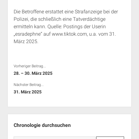
Rechte Termine München
Über a.i.d.a.
Die Betroffene erstattet eine Strafanzeige bei der
RSS-Feeds, Twitter & Facebook
Polizei, die schließlich eine Tatverdächtige
Bibliothek
ermitteln kann. Quelle: Postings der Userin
„esradephne“ auf www.tiktok.com, u.a. vom 31.
Kontakt & PGP-Key
März 2025.
Vorheriger Beitrag...
28. – 30. März 2025
Nächster Beitrag...
31. März 2025
Seitenleiste
Chronologie durchsuchen