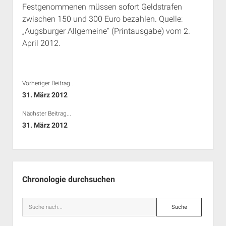
Festgenommenen müssen sofort Geldstrafen
Rechte Termine München
Über a.i.d.a.
zwischen 150 und 300 Euro bezahlen. Quelle:
RSS-Feeds, Twitter & Facebook
„Augsburger Allgemeine“ (Printausgabe) vom 2.
Bibliothek
April 2012.
Kontakt & PGP-Key
Vorheriger Beitrag...
31. März 2012
Nächster Beitrag...
31. März 2012
Seitenleiste
Chronologie durchsuchen
Suche