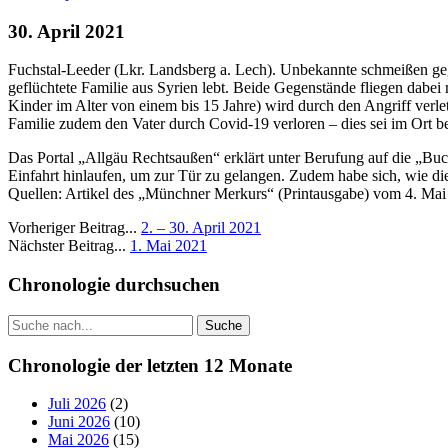
30. April 2021
Fuchstal-Leeder (Lkr. Landsberg a. Lech). Unbekannte schmeißen geg
geflüchtete Familie aus Syrien lebt. Beide Gegenstände fliegen dabei
Kinder im Alter von einem bis 15 Jahre) wird durch den Angriff verl
Familie zudem den Vater durch Covid-19 verloren – dies sei im Ort 
Das Portal „Allgäu Rechtsaußen“ erklärt unter Berufung auf die „Buch
Einfahrt hinlaufen, um zur Tür zu gelangen. Zudem habe sich, wie di
Quellen: Artikel des „Münchner Merkurs“ (Printausgabe) vom 4. Mai
Vorheriger Beitrag...
2. – 30. April 2021
Nächster Beitrag...
1. Mai 2021
Seitenleiste
Chronologie durchsuchen
Suche
Chronologie der letzten 12 Monate
Juli 2026
(2)
Juni 2026
(10)
Mai 2026
(15)