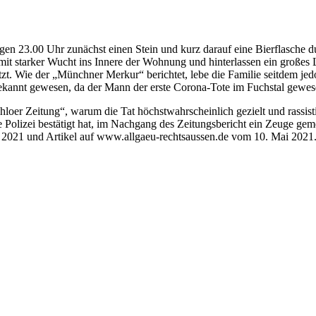
en 23.00 Uhr zunächst einen Stein und kurz darauf eine Bierflasche du
 mit starker Wucht ins Innere der Wohnung und hinterlassen ein großes 
etzt. Wie der „Münchner Merkur“ berichtet, lebe die Familie seitdem j
bekannt gewesen, da der Mann der erste Corona-Tote im Fuchstal gewese
loer Zeitung“, warum die Tat höchstwahrscheinlich gezielt und rassist
e Polizei bestätigt hat, im Nachgang des Zeitungsbericht ein Zeuge ge
 2021 und Artikel auf www.allgaeu-rechtsaussen.de vom 10. Mai 2021