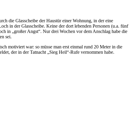
rch die Glasscheibe der Haustür einer Wohnung, in der eine
Loch in der Glasscheibe. Keine der dort lebenden Personen (u.a. fünf
edoch in „großer Angst“. Nur drei Wochen vor dem Anschlag habe die
n sei.
isch motiviert war: so müsse man erst einmal rund 20 Meter in die
meldet, der in der Tatnacht „Sieg Heil“-Rufe vernommen habe.
.