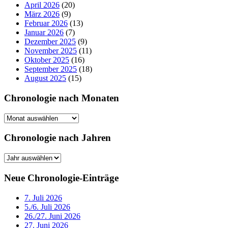
April 2026
(20)
März 2026
(9)
Februar 2026
(13)
Januar 2026
(7)
Dezember 2025
(9)
November 2025
(11)
Oktober 2025
(16)
September 2025
(18)
August 2025
(15)
Chronologie nach Monaten
Chronologie
nach
Monaten
Chronologie nach Jahren
Chronologie
nach
Jahren
Neue Chronologie-Einträge
7. Juli 2026
5./6. Juli 2026
26./27. Juni 2026
27. Juni 2026