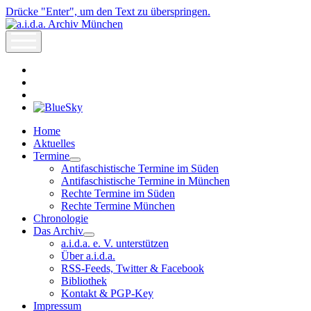
Drücke "Enter", um den Text zu überspringen.
a.i.d.a.
Archiv
open
München
menu
facebook
rss
info@aida-
archiv.de
Home
Aktuelles
Termine
open
Antifaschistische Termine im Süden
dropdown
Antifaschistische Termine in München
menu
Rechte Termine im Süden
Rechte Termine München
Chronologie
Das Archiv
open
a.i.d.a. e. V. unterstützen
dropdown
Über a.i.d.a.
menu
RSS-Feeds, Twitter & Facebook
Bibliothek
Kontakt & PGP-Key
Impressum