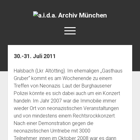
a.i.d.a.
Archiv
open
München
menu
facebook
rss
info@aida-archiv.de
30.-31. Juli 2011
Home
Halsbach (Lkr. Altötting). Im ehemaligen „Gasthaus
Aktuelles
Gruber“ kommt es am Wochenende zu einem
open
Termine
Treffen von Neonazis. Laut der Burghausener
dropdown
Polizei könnte es sich dabei auch um ein Konzert
Antifaschistische Termine im Süden
Chronologie
menu
handeln. Im Jahr 2007 war die Immobilie immer
open
Antifaschistische Termine in München
Das Archiv
wieder Ort von neonazistischen Veranstaltungen
dropdown
Rechte Termine im Süden
a.i.d.a. e. V. unterstützen
Impressum
menu
und von mindestens einem Rechtsrockkonzert.
Nach einer Demonstration gegen die
Rechte Termine München
Über a.i.d.a.
neonazistischen Umtriebe mit 3000
RSS-Feeds, Twitter & Facebook
Teilnehmer_innen im Oktober 2008 war es dann