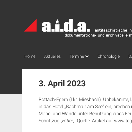
a.i.d.a.
Archiv
München
Home
Aktuelles
Termine
Chronologie
D
3. April 2023
Rottach-Egern (Lkr. Miesbach). Unbekannte, 
in das Hotel „Bachmair am See“ ein, breche
Möbel und Wände unter Benutzung eines Feu
Schriftzug „
Hitler
„. Quelle: Artikel auf www.t