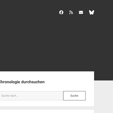
facebook
rss
info@aida-archiv.de
enleiste
Chronologie durchsuchen
Suche