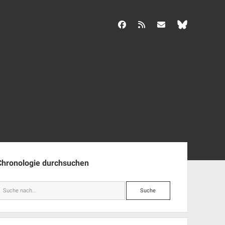
facebook
rss
info@aida-archiv.de
enleiste
Chronologie durchsuchen
Suche