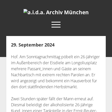
a.i.d.a.
Archiv
open
München
menu
facebook
rss
info@aida-archiv.de
29. September 2024
Home
Hof. Am Sonntagnachmittag pöbelt ein 26-Jähriger
Aktuelles
im Außenbereich der Eisdiele am Longoliusplatz
open
Termine
mehrere Passant_innen und Gäste an seinem
dropdown
Nachbartisch mit extrem rechten Parolen an. Er
Antifaschistische Termine im Süden
Chronologie
menu
wird angezeigt und bekommt ein Hausverbot für
open
Antifaschistische Termine in München
Das Archiv
den dort stattfindenden Herbstmarkt.
dropdown
Rechte Termine im Süden
a.i.d.a. e. V. unterstützen
Impressum
menu
Zwei Stunden später fällt der Mann erneut auf.
Rechte Termine München
Über a.i.d.a.
Diesmal beleidigt der alkoholisierte 26-Jährige
RSS-Feeds, Twitter & Facebook
Kund_innen einer Tankstelle in der Ernst-Reuter-