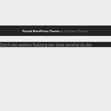
Period WordPress Theme
by Compete Themes.
Durch die weitere Nutzung der Seite stimmst du der
Verwendung von Cookies zu.
Weitere Informationen
Akzeptieren
Die Cookie-Einstellungen auf dieser Website sind auf "Cookies
zulassen" eingestellt, um das beste Surferlebnis zu
ermöglichen. Wenn du diese Website ohne Änderung der
Cookie-Einstellungen verwendest oder auf "Akzeptieren"
klickst, erklärst du sich damit einverstanden.
Schließen