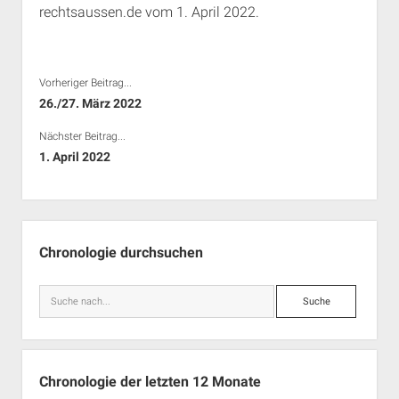
rechtsaussen.de vom 1. April 2022.
Rechte Termine München
Über a.i.d.a.
RSS-Feeds, Twitter & Facebook
Bibliothek
Vorheriger Beitrag...
Kontakt & PGP-Key
26./27. März 2022
Nächster Beitrag...
1. April 2022
Seitenleiste
Chronologie durchsuchen
Suche
Chronologie der letzten 12 Monate