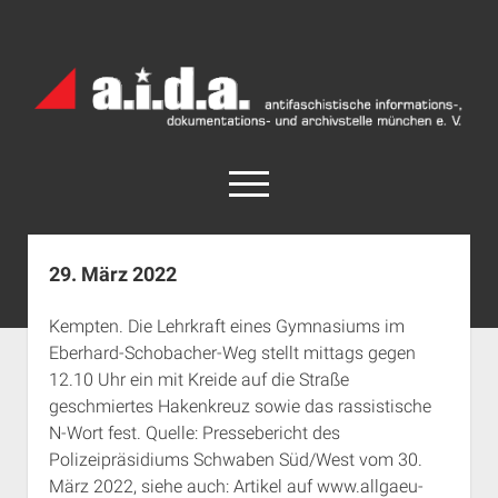
a.i.d.a.
Archiv
München
open
menu
facebook
rss
info@aida-archiv.de
29. März 2022
Home
Kempten. Die Lehrkraft eines Gymnasiums im
Aktuelles
Eberhard-Schobacher-Weg stellt mittags gegen
open
Termine
12.10 Uhr ein mit Kreide auf die Straße
dropdown
geschmiertes Hakenkreuz sowie das rassistische
Antifaschistische Termine im Süden
Chronologie
menu
N-Wort fest. Quelle: Pressebericht des
open
Antifaschistische Termine in München
Das Archiv
Polizeipräsidiums Schwaben Süd/West vom 30.
dropdown
Rechte Termine im Süden
a.i.d.a. e. V. unterstützen
Impressum
menu
März 2022, siehe auch: Artikel auf www.allgaeu-