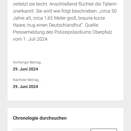
verletzt sie leicht. Anschließend flüchtet die Täterin
Rechte Termine München
Über a.i.d.a.
unerkannt. Sie wird wie folgt beschrieben: „circa 50
RSS-Feeds, Twitter & Facebook
Jahre alt, circa 1,65 Meter groß, braune kurze
Bibliothek
Haare, trug einen Deutschlandhut“. Quelle:
Pressemeldung des Polizeipräsidiums Oberpfalz
Kontakt & PGP-Key
vom 1. Juli 2024.
Vorheriger Beitrag...
29. Juni 2024
Nächster Beitrag...
29. Juni 2024
Seitenleiste
Chronologie durchsuchen