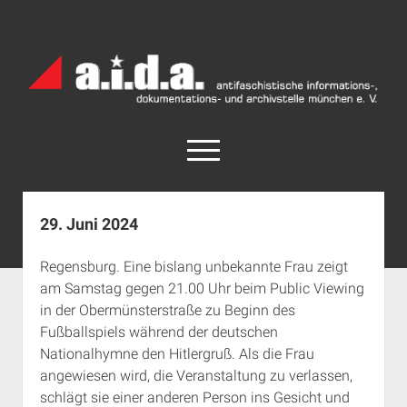
a.i.d.a.
Archiv
München
open
menu
facebook
rss
info@aida-archiv.de
29. Juni 2024
Home
Regensburg. Eine bislang unbekannte Frau zeigt
Aktuelles
am Samstag gegen 21.00 Uhr beim Public Viewing
open
Termine
in der Obermünsterstraße zu Beginn des
dropdown
Fußballspiels während der deutschen
Antifaschistische Termine im Süden
Chronologie
menu
Nationalhymne den Hitlergruß. Als die Frau
open
Antifaschistische Termine in München
Das Archiv
angewiesen wird, die Veranstaltung zu verlassen,
dropdown
Rechte Termine im Süden
a.i.d.a. e. V. unterstützen
Impressum
menu
schlägt sie einer anderen Person ins Gesicht und