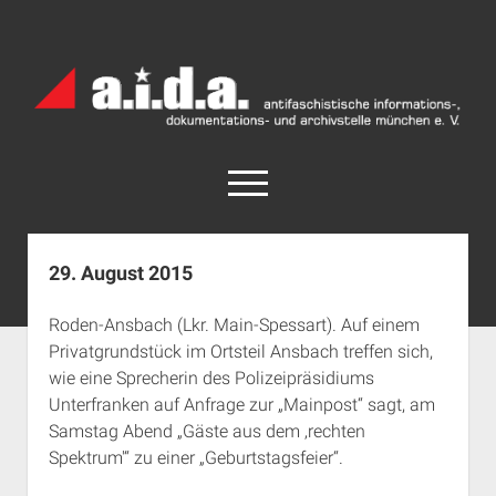
a.i.d.a.
Archiv
München
open
menu
facebook
rss
info@aida-archiv.de
29. August 2015
Home
Roden-Ansbach (Lkr. Main-Spessart). Auf einem
Aktuelles
Privatgrundstück im Ortsteil Ansbach treffen sich,
open
Termine
wie eine Sprecherin des Polizeipräsidiums
dropdown
Unterfranken auf Anfrage zur „Mainpost“ sagt, am
Antifaschistische Termine im Süden
Chronologie
menu
Samstag Abend „Gäste aus dem ‚rechten
open
Antifaschistische Termine in München
Das Archiv
Spektrum'“ zu einer „Geburtstagsfeier“.
dropdown
Rechte Termine im Süden
a.i.d.a. e. V. unterstützen
Impressum
menu