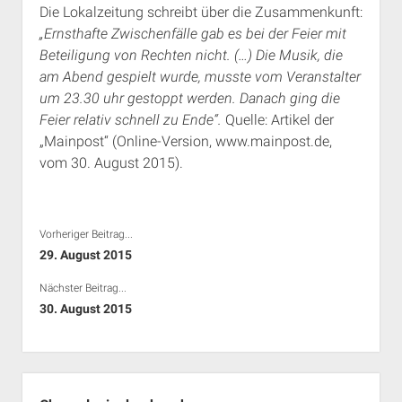
Die Lokalzeitung schreibt über die Zusammenkunft:
Rechte Termine München
Über a.i.d.a.
„Ernsthafte Zwischenfälle gab es bei der Feier mit
RSS-Feeds, Twitter & Facebook
Beteiligung von Rechten nicht. (…) Die Musik, die
Bibliothek
am Abend gespielt wurde, musste vom Veranstalter
um 23.30 uhr gestoppt werden. Danach ging die
Kontakt & PGP-Key
Feier relativ schnell zu Ende“.
Quelle: Artikel der
„Mainpost“ (Online-Version, www.mainpost.de,
vom 30. August 2015).
Vorheriger Beitrag...
29. August 2015
Nächster Beitrag...
30. August 2015
Seitenleiste