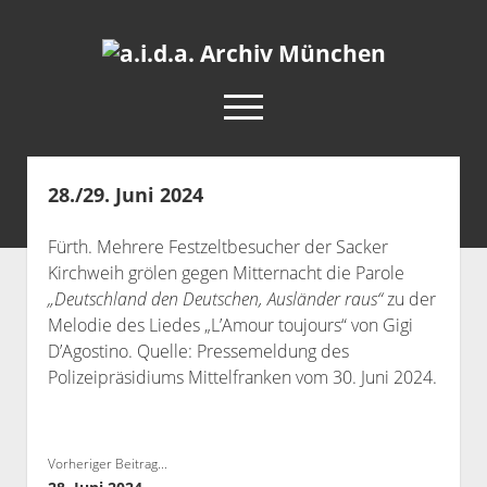
a.i.d.a.
Archiv
open
München
menu
facebook
rss
info@aida-archiv.de
28./29. Juni 2024
Home
Fürth. Mehrere Festzeltbesucher der Sacker
Aktuelles
Kirchweih grölen gegen Mitternacht die Parole
open
Termine
„Deutschland den Deutschen, Ausländer raus“
zu der
dropdown
Melodie des Liedes „L’Amour toujours“ von Gigi
Antifaschistische Termine im Süden
Chronologie
menu
D’Agostino. Quelle: Pressemeldung des
open
Antifaschistische Termine in München
Das Archiv
Polizeipräsidiums Mittelfranken vom 30. Juni 2024.
dropdown
Rechte Termine im Süden
a.i.d.a. e. V. unterstützen
Impressum
menu
Rechte Termine München
Über a.i.d.a.
Vorheriger Beitrag...
RSS-Feeds, Twitter & Facebook