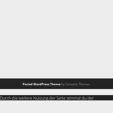
Period WordPress Theme
by Compete Themes.
Durch die weitere Nutzung der Seite stimmst du der
Verwendung von Cookies zu.
Weitere Informationen
Akzeptieren