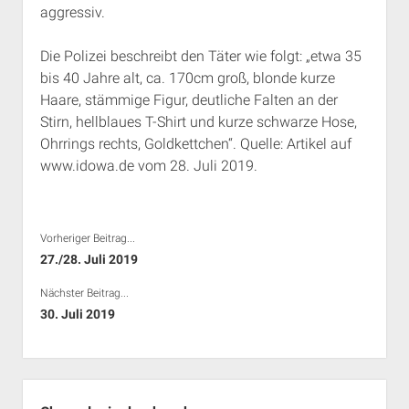
aggressiv.
Rechte Termine München
Über a.i.d.a.
RSS-Feeds, Twitter & Facebook
Die Polizei beschreibt den Täter wie folgt: „etwa 35
Bibliothek
bis 40 Jahre alt, ca. 170cm groß, blonde kurze
Haare, stämmige Figur, deutliche Falten an der
Kontakt & PGP-Key
Stirn, hellblaues T-Shirt und kurze schwarze Hose,
Ohrrings rechts, Goldkettchen“. Quelle: Artikel auf
www.idowa.de vom 28. Juli 2019.
Vorheriger Beitrag...
27./28. Juli 2019
Nächster Beitrag...
30. Juli 2019
Seitenleiste