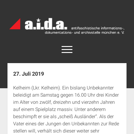
a.i.d.a.
Archiv
München
open
menu
facebook
rss
info@aida-archiv.de
27. Juli 2019
Home
Kelheim (Lkr. Kelheim). Ein bislang Unbekannter
Aktuelles
beleidigt am Samstag gegen 16.00 Uhr drei Kinder
open
Termine
im Alter von zwölf, dreizehn und vierzehn Jahren
dropdown
auf einem Spielplatz massiv. Unter anderem
Antifaschistische Termine im Süden
Chronologie
menu
beschimpft er sie als „scheiß Ausländer“. Als der
open
Antifaschistische Termine in München
Das Archiv
Vater eines der Jungen den Unbekannten zur Rede
dropdown
Rechte Termine im Süden
a.i.d.a. e. V. unterstützen
Impressum
menu
stellen will, verhält sich dieser weiter sehr