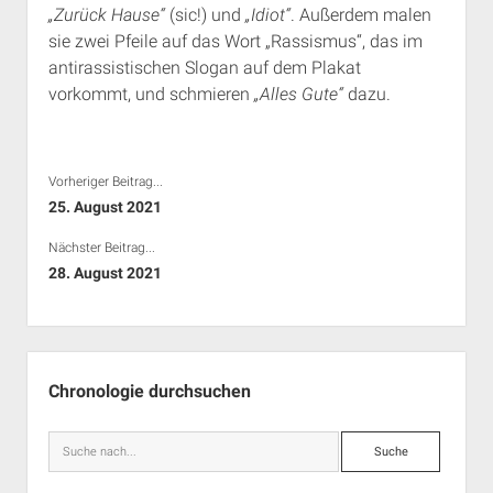
„Zurück Hause“
(sic!) und
„Idiot“
. Außerdem malen
Rechte Termine München
Über a.i.d.a.
sie zwei Pfeile auf das Wort „Rassismus“, das im
RSS-Feeds, Twitter & Facebook
antirassistischen Slogan auf dem Plakat
Bibliothek
vorkommt, und schmieren
„Alles Gute“
dazu.
Kontakt & PGP-Key
Vorheriger Beitrag...
25. August 2021
Nächster Beitrag...
28. August 2021
Seitenleiste
Chronologie durchsuchen
Suche