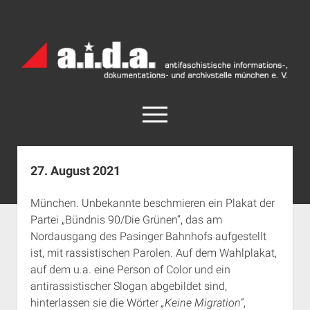
a.i.d.a.
Archiv
München
open
menu
facebook
rss
info@aida-archiv.de
27. August 2021
Home
München. Unbekannte beschmieren ein Plakat der
Aktuelles
Partei „Bündnis 90/Die Grünen“, das am
open
Termine
Nordausgang des Pasinger Bahnhofs aufgestellt
dropdown
ist, mit rassistischen Parolen. Auf dem Wahlplakat,
Antifaschistische Termine im Süden
Chronologie
menu
auf dem u.a. eine Person of Color und ein
open
Antifaschistische Termine in München
Das Archiv
antirassistischer Slogan abgebildet sind,
dropdown
Rechte Termine im Süden
a.i.d.a. e. V. unterstützen
Impressum
menu
hinterlassen sie die Wörter
„Keine Migration“
,