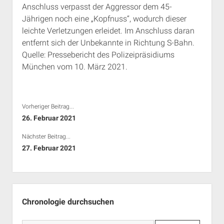
Anschluss verpasst der Aggressor dem 45-
Rechte Termine München
Über a.i.d.a.
Jährigen noch eine „Kopfnuss“, wodurch dieser
RSS-Feeds, Twitter & Facebook
leichte Verletzungen erleidet. Im Anschluss daran
Bibliothek
entfernt sich der Unbekannte in Richtung S-Bahn.
Quelle: Pressebericht des Polizeipräsidiums
Kontakt & PGP-Key
München vom 10. März 2021.
Vorheriger Beitrag...
26. Februar 2021
Nächster Beitrag...
27. Februar 2021
Seitenleiste
Chronologie durchsuchen