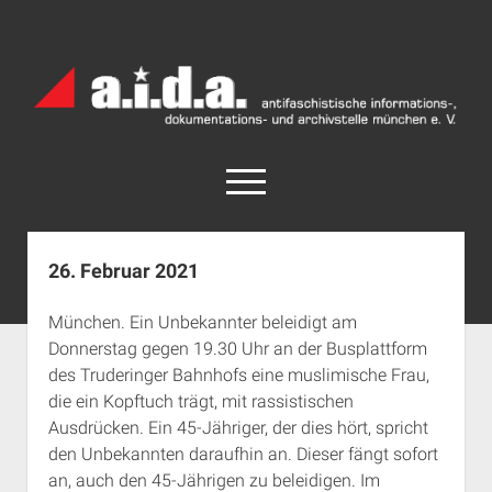
a.i.d.a.
Archiv
München
open
menu
facebook
rss
info@aida-archiv.de
26. Februar 2021
Home
München. Ein Unbekannter beleidigt am
Aktuelles
Donnerstag gegen 19.30 Uhr an der Busplattform
open
Termine
des Truderinger Bahnhofs eine muslimische Frau,
dropdown
die ein Kopftuch trägt, mit rassistischen
Antifaschistische Termine im Süden
Chronologie
menu
Ausdrücken. Ein 45-Jähriger, der dies hört, spricht
open
Antifaschistische Termine in München
Das Archiv
den Unbekannten daraufhin an. Dieser fängt sofort
dropdown
Rechte Termine im Süden
a.i.d.a. e. V. unterstützen
Impressum
menu
an, auch den 45-Jährigen zu beleidigen. Im