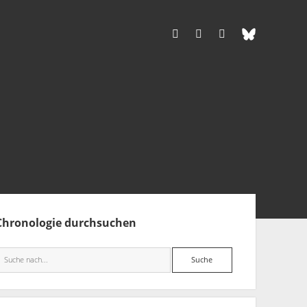
facebook
rss
info@aida-archiv.de
tenleiste
Chronologie durchsuchen
Suche