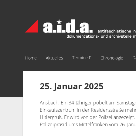
a.i.d.a.
Archiv
München
Termine
D
Home
Aktuelles
Chronologie
25. Januar 2025
Ansbach. Ein 34-Jähriger pöbelt am Samsta
Einkaufszentrum in der Residenzstraße mehr
Hitlergruß. Er wird von der Polizei angezeig
Polizeipräsidiums Mittelfranken vom 26. Jan