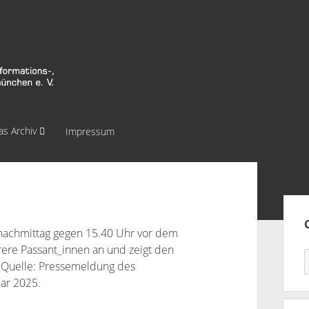
as Archiv
Impressum
Sei
gnachmittag gegen 15.40 Uhr vor dem
ere Passant_innen an und zeigt den
t. Quelle: Pressemeldung des
uar 2025.