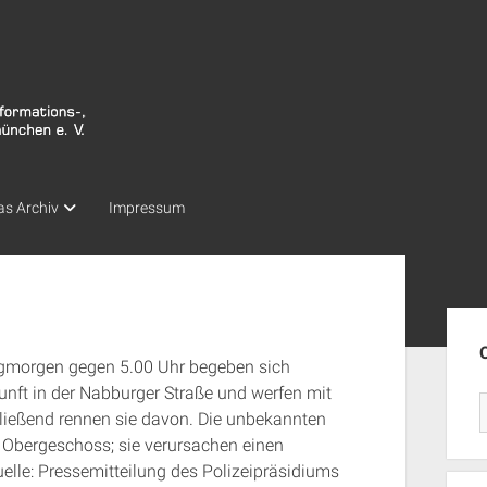
as Archiv
Impressum
Seit
agmorgen gegen 5.00 Uhr begeben sich
unft in der Nabburger Straße und werfen mit
ließend rennen sie davon. Die unbekannten
 Obergeschoss; sie verursachen einen
elle: Pressemitteilung des Polizeipräsidiums