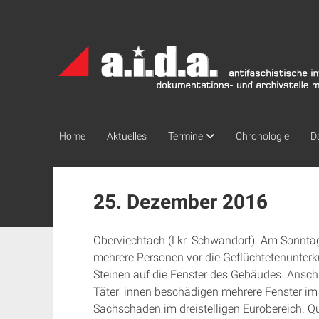
a.i.d.a.
Archiv
München
Home
Aktuelles
Termine
Chronologie
D
25. Dezember 2016
Oberviechtach (Lkr. Schwandorf). Am Sonnt
mehrere Personen vor die Geflüchtetenunterk
Steinen auf die Fenster des Gebäudes. Ansch
Täter_innen beschädigen mehrere Fenster im
Sachschaden im dreistelligen Eurobereich. Qu