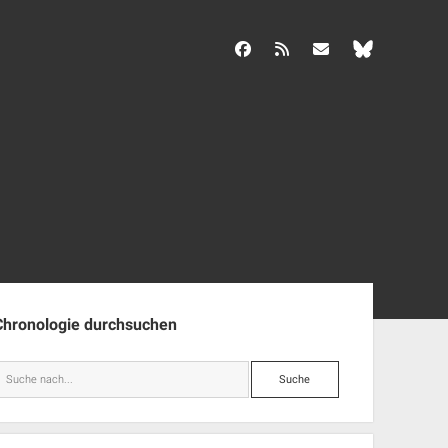
facebook
rss
info@aida-archiv.de
enleiste
Chronologie durchsuchen
Suche