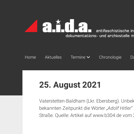
a.i.d.a.
Archiv
München
Home
Aktuelles
Termine
Chronologie
D
25. August 2021
Vaterstetten-Baldham (Lkr. Ebersberg). Unbe
bekannten Zeitpunkt die Wörter „
Adolf Hitler“
Straße. Quelle: Artikel auf www.b304.de vom