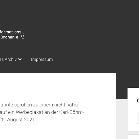
as Archiv
Impressum
Seit
kannte sprühen zu einem nicht näher
auf ein Werbeplakat an der Karl-Böhm-
 25. August 2021.