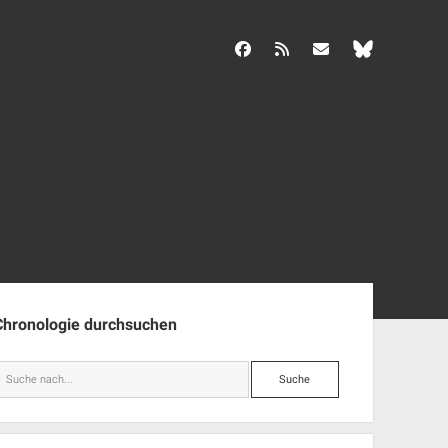
facebook
rss
info@aida-archiv.de
enleiste
Chronologie durchsuchen
Suche