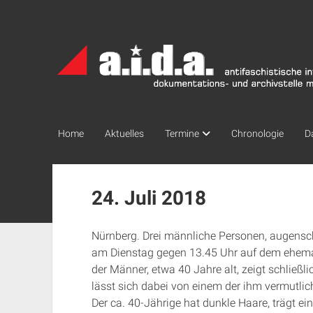
a.i.d.a.
Archiv
München
Home
Aktuelles
Termine
Chronologie
D
24. Juli 2018
Nürnberg. Drei männliche Personen, augensche
am Dienstag gegen 13.45 Uhr auf dem ehemal
der Männer, etwa 40 Jahre alt, zeigt schließl
lässt sich dabei von einem der ihm vermutlic
Der ca. 40-Jährige hat dunkle Haare, trägt ein