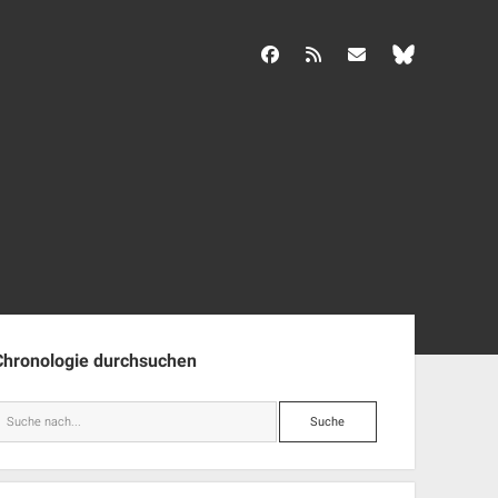
facebook
rss
info@aida-archiv.de
enleiste
Chronologie durchsuchen
Suche