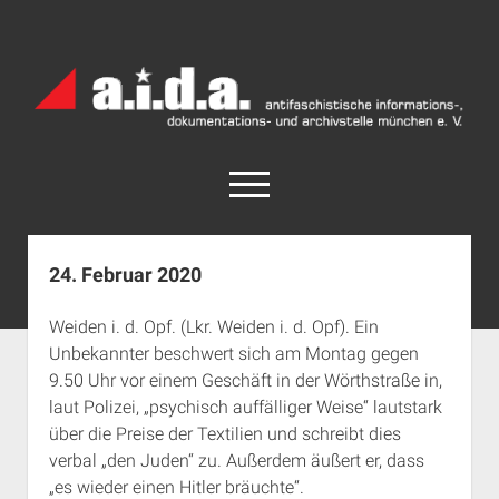
a.i.d.a.
Archiv
München
open
menu
facebook
rss
info@aida-archiv.de
24. Februar 2020
Home
Weiden i. d. Opf. (Lkr. Weiden i. d. Opf). Ein
Aktuelles
Unbekannter beschwert sich am Montag gegen
open
Termine
9.50 Uhr vor einem Geschäft in der Wörthstraße in,
dropdown
laut Polizei, „psychisch auffälliger Weise“ lautstark
Antifaschistische Termine im Süden
Chronologie
menu
über die Preise der Textilien und schreibt dies
open
Antifaschistische Termine in München
Das Archiv
verbal „den Juden“ zu. Außerdem äußert er, dass
dropdown
Rechte Termine im Süden
a.i.d.a. e. V. unterstützen
Impressum
menu
„es wieder einen Hitler bräuchte“.