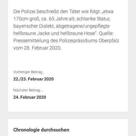
Rechte Termine München
Über a.i.d.a.
Die Polizei beschreibt den Täter wie folgt: „etwa
RSS-Feeds, Twitter & Facebook
170cm groß, ca. 65 Jahre alt, schlanke Statur,
Bibliothek
bayerischer Dialekt, abgetragene/ungepflegte
hellbraune Jacke und hellbraune Hose“. Quelle:
Kontakt & PGP-Key
Pressemitteilung des Polizeipräsidiums Oberpfalz
vom 28. Februar 2020.
Vorheriger Beitrag...
22./23. Februar 2020
Nächster Beitrag...
24. Februar 2020
Seitenleiste
Chronologie durchsuchen