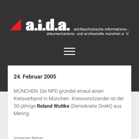
a.i.d.a.
Archiv
München
open
menu
facebook
rss
info@aida-archiv.de
24. Februar 2005
Home
MÜNCHEN. Die NPD gründet erneut einen
Aktuelles
Kreisverband in München. Kreisvorsitzender ist der
open
Termine
50-jährige
Roland Wuttke
(Demokratie Direkt) aus
dropdown
Mering.
Antifaschistische Termine im Süden
Chronologie
menu
open
Antifaschistische Termine in München
Das Archiv
dropdown
Rechte Termine im Süden
a.i.d.a. e. V. unterstützen
Impressum
menu
Vorheriger Beitrag...