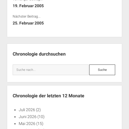
Rechte Termine München
Über a.i.d.a.
19. Februar 2005
RSS-Feeds, Twitter & Facebook
Nächster Beitrag...
Bibliothek
25. Februar 2005
Kontakt & PGP-Key
Seitenleiste
Chronologie durchsuchen
Suche
Chronologie der letzten 12 Monate
Juli 2026
(2)
Juni 2026
(10)
Mai 2026
(15)