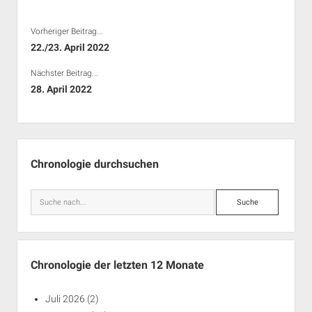
Rechte Termine München
Über a.i.d.a.
Vorheriger Beitrag...
RSS-Feeds, Twitter & Facebook
22./23. April 2022
Bibliothek
Nächster Beitrag...
Kontakt & PGP-Key
28. April 2022
Seitenleiste
Chronologie durchsuchen
Suche
Chronologie der letzten 12 Monate
Juli 2026
(2)