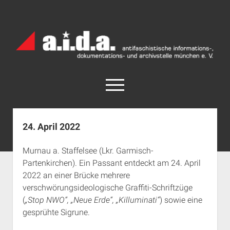
a.i.d.a.
Archiv
München
open
menu
facebook
rss
info@aida-archiv.de
24. April 2022
Home
Murnau a. Staffelsee (Lkr. Garmisch-
Aktuelles
Partenkirchen). Ein Passant entdeckt am 24. April
open
Termine
2022 an einer Brücke mehrere
dropdown
verschwörungsideologische Graffiti-Schriftzüge
Antifaschistische Termine im Süden
Chronologie
menu
(
„Stop NWO“, „Neue Erde“, „Killuminati“
) sowie eine
open
Antifaschistische Termine in München
Das Archiv
gesprühte Sigrune.
dropdown
Rechte Termine im Süden
a.i.d.a. e. V. unterstützen
Impressum
menu