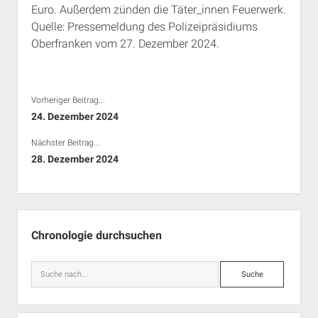
Euro. Außerdem zünden die Täter_innen Feuerwerk.
Rechte Termine München
Über a.i.d.a.
Quelle: Pressemeldung des Polizeipräsidiums
RSS-Feeds, Twitter & Facebook
Oberfranken vom 27. Dezember 2024.
Bibliothek
Kontakt & PGP-Key
Vorheriger Beitrag...
24. Dezember 2024
Nächster Beitrag...
28. Dezember 2024
Seitenleiste
Chronologie durchsuchen
Suche