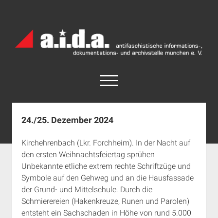
a.i.d.a.
Archiv
München
open
menu
facebook
rss
info@aida-archiv.de
24./25. Dezember 2024
Home
Kirchehrenbach (Lkr. Forchheim). In der Nacht auf
Aktuelles
den ersten Weihnachtsfeiertag sprühen
open
Termine
Unbekannte etliche extrem rechte Schriftzüge und
dropdown
Symbole auf den Gehweg und an die Hausfassade
Antifaschistische Termine im Süden
Chronologie
menu
der Grund- und Mittelschule. Durch die
open
Antifaschistische Termine in München
Das Archiv
Schmierereien (Hakenkreuze, Runen und Parolen)
dropdown
Rechte Termine im Süden
a.i.d.a. e. V. unterstützen
Impressum
menu
entsteht ein Sachschaden in Höhe von rund 5.000