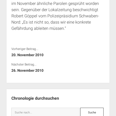
im November ähnliche Parolen gesprüht worden
Rechte Termine München
Über a.i.d.a.
sein. Gegenüber der Lokalzeitung beschwichtigt
RSS-Feeds, Twitter & Facebook
Robert Göppel vom Polizeipräsidium Schwaben-
Bibliothek
Nord: „Es ist nicht so, dass wir eine konkrete
Gefährdung ableiten müssen.“
Kontakt & PGP-Key
Vorheriger Beitrag...
20. November 2010
Nächster Beitrag...
26. November 2010
Seitenleiste
Chronologie durchsuchen
Suche