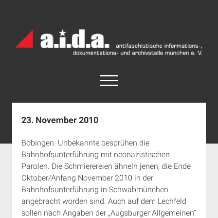
a.i.d.a.
Archiv
München
open
menu
facebook
rss
info@aida-archiv.de
23. November 2010
Home
Bobingen. Unbekannte besprühen die
Aktuelles
Bahnhofsunterführung mit neonazistischen
open
Termine
Parolen. Die Schmierereien ähneln jenen, die Ende
dropdown
Oktober/Anfang November 2010 in der
Antifaschistische Termine im Süden
Chronologie
menu
Bahnhofsunterführung in Schwabmünchen
open
Antifaschistische Termine in München
Das Archiv
angebracht worden sind. Auch auf dem Lechfeld
dropdown
Rechte Termine im Süden
a.i.d.a. e. V. unterstützen
Impressum
menu
sollen nach Angaben der „Augsburger Allgemeinen“