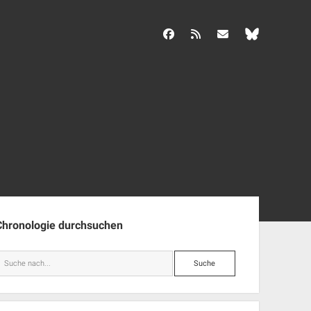
facebook
rss
info@aida-archiv.de
enleiste
Chronologie durchsuchen
Suche