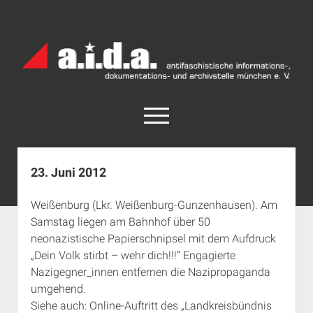
a.i.d.a.
Archiv
München
open
menu
facebook
rss
info@aida-archiv.de
23. Juni 2012
Home
Weißenburg (Lkr. Weißenburg-Gunzenhausen). Am
Aktuelles
Samstag liegen am Bahnhof über 50
open
Termine
neonazistische Papierschnipsel mit dem Aufdruck
dropdown
„Dein Volk stirbt – wehr dich!!!“ Engagierte
Antifaschistische Termine im Süden
Chronologie
menu
Nazigegner_innen entfernen die Nazipropaganda
open
Antifaschistische Termine in München
Das Archiv
umgehend.
dropdown
Rechte Termine im Süden
a.i.d.a. e. V. unterstützen
Impressum
menu
Siehe auch: Online-Auftritt des „Landkreisbündnis