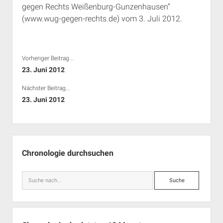
gegen Rechts Weißenburg-Gunzenhausen“
Rechte Termine München
Über a.i.d.a.
(www.wug-gegen-rechts.de) vom 3. Juli 2012.
RSS-Feeds, Twitter & Facebook
Bibliothek
Kontakt & PGP-Key
Vorheriger Beitrag...
23. Juni 2012
Nächster Beitrag...
23. Juni 2012
Seitenleiste
Chronologie durchsuchen
Suche