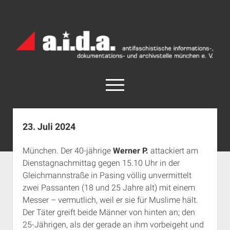
a.i.d.a.
Archiv
München
open
menu
facebook
rss
info@aida-archiv.de
23. Juli 2024
Home
München. Der 40-jährige
Werner P.
attackiert am
Aktuelles
Dienstagnachmittag gegen 15.10 Uhr in der
open
Termine
Gleichmannstraße in Pasing völlig unvermittelt
dropdown
zwei Passanten (18 und 25 Jahre alt) mit einem
Antifaschistische Termine im Süden
Chronologie
menu
Messer – vermutlich, weil er sie für Muslime hält.
open
Antifaschistische Termine in München
Das Archiv
Der Täter greift beide Männer von hinten an; den
dropdown
Rechte Termine im Süden
a.i.d.a. e. V. unterstützen
Impressum
menu
25-Jährigen, als der gerade an ihm vorbeigeht und