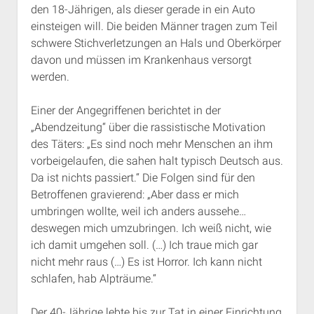
den 18-Jährigen, als dieser gerade in ein Auto
Rechte Termine München
Über a.i.d.a.
einsteigen will. Die beiden Männer tragen zum Teil
RSS-Feeds, Twitter & Facebook
schwere Stichverletzungen an Hals und Oberkörper
Bibliothek
davon und müssen im Krankenhaus versorgt
werden.
Kontakt & PGP-Key
Einer der Angegriffenen berichtet in der
„Abendzeitung“ über die rassistische Motivation
des Täters: „Es sind noch mehr Menschen an ihm
vorbeigelaufen, die sahen halt typisch Deutsch aus.
Da ist nichts passiert.“ Die Folgen sind für den
Betroffenen gravierend: „Aber dass er mich
umbringen wollte, weil ich anders aussehe…
deswegen mich umzubringen. Ich weiß nicht, wie
ich damit umgehen soll. (…) Ich traue mich gar
nicht mehr raus (…) Es ist Horror. Ich kann nicht
schlafen, hab Alpträume.“
Der 40-Jährige lebte bis zur Tat in einer Einrichtung