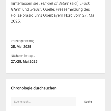
hinterlassen sie
„Tempel of Satan“
(sic!),
„Fuck
Rechte Termine München
Über a.i.d.a.
Islam“
und „
Raus“.
Quelle: Pressemeldung des
RSS-Feeds, Twitter & Facebook
Polizeipräsidiums Oberbayern Nord vom 27. Mai
Bibliothek
2025.
Kontakt & PGP-Key
Vorheriger Beitrag...
25. Mai 2025
Nächster Beitrag...
27./28. Mai 2025
Seitenleiste
Chronologie durchsuchen
Suche