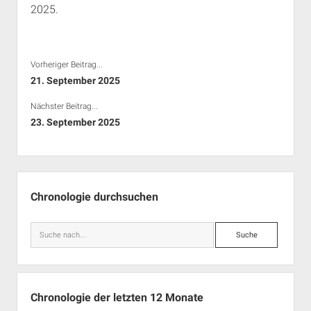
2025.
Rechte Termine München
Über a.i.d.a.
RSS-Feeds, Twitter & Facebook
Bibliothek
Vorheriger Beitrag...
Kontakt & PGP-Key
21. September 2025
Nächster Beitrag...
23. September 2025
Seitenleiste
Chronologie durchsuchen
Suche
Chronologie der letzten 12 Monate