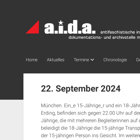
a.i.d.a.
Archiv
München
Home
Aktuelles
Termine
Chronologie
D
22. September 2024
München. Ein_e 15-Jährige_r und ein 18-Jähr
Erding, befinden sich gegen 22.00 Uhr auf de
Jährige, die mit mehreren Begleiterinnen auf
beleidigt die 18-Jährige die 15-jährige Tran
der 15-jährigen Person ins Gesicht. Im weite