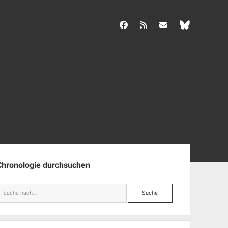
facebook
rss
info@aida-archiv.de
enleiste
Chronologie durchsuchen
Suche