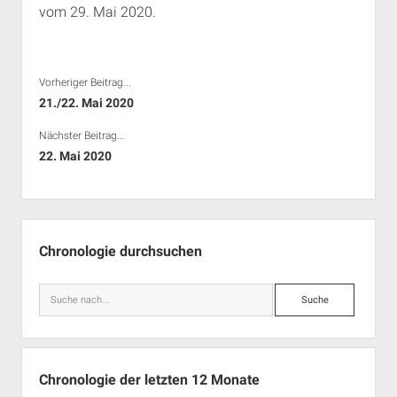
vom 29. Mai 2020.
Rechte Termine München
Über a.i.d.a.
RSS-Feeds, Twitter & Facebook
Bibliothek
Vorheriger Beitrag...
Kontakt & PGP-Key
21./22. Mai 2020
Nächster Beitrag...
22. Mai 2020
Seitenleiste
Chronologie durchsuchen
Suche
Chronologie der letzten 12 Monate