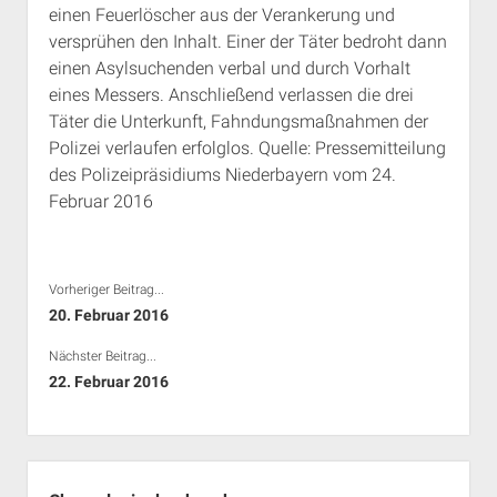
einen Feuerlöscher aus der Verankerung und
Rechte Termine München
Über a.i.d.a.
versprühen den Inhalt. Einer der Täter bedroht dann
RSS-Feeds, Twitter & Facebook
einen Asylsuchenden verbal und durch Vorhalt
Bibliothek
eines Messers. Anschließend verlassen die drei
Täter die Unterkunft, Fahndungsmaßnahmen der
Kontakt & PGP-Key
Polizei verlaufen erfolglos. Quelle: Pressemitteilung
des Polizeipräsidiums Niederbayern vom 24.
Februar 2016
Vorheriger Beitrag...
20. Februar 2016
Nächster Beitrag...
22. Februar 2016
Seitenleiste