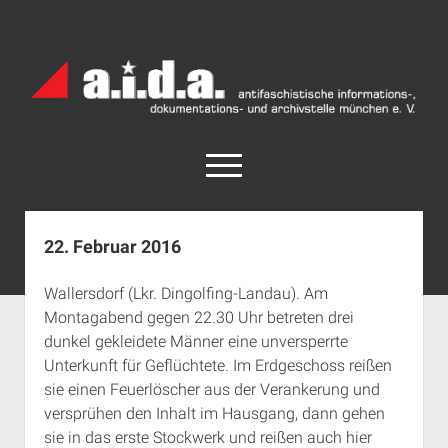
a.i.d.a.
Archiv
München
open
menu
facebook
rss
info@aida-archiv.de
22. Februar 2016
Home
Wallersdorf (Lkr. Dingolfing-Landau). Am
Aktuelles
Montagabend gegen 22.30 Uhr betreten drei
open
Termine
dunkel gekleidete Männer eine unversperrte
dropdown
Unterkunft für Geflüchtete. Im Erdgeschoss reißen
Antifaschistische Termine im Süden
Chronologie
menu
sie einen Feuerlöscher aus der Verankerung und
open
Antifaschistische Termine in München
Das Archiv
versprühen den Inhalt im Hausgang, dann gehen
dropdown
Rechte Termine im Süden
a.i.d.a. e. V. unterstützen
Impressum
menu
sie in das erste Stockwerk und reißen auch hier