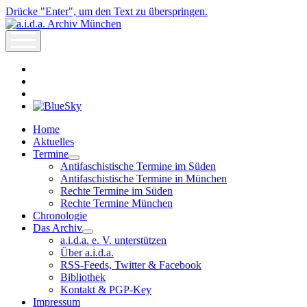
Drücke "Enter", um den Text zu überspringen.
a.i.d.a.
Archiv
open
München
menu
facebook
rss
info@aida-
archiv.de
Home
Aktuelles
Termine
open
Antifaschistische Termine im Süden
dropdown
Antifaschistische Termine in München
menu
Rechte Termine im Süden
Rechte Termine München
Chronologie
Das Archiv
open
a.i.d.a. e. V. unterstützen
dropdown
Über a.i.d.a.
menu
RSS-Feeds, Twitter & Facebook
Bibliothek
Kontakt & PGP-Key
Impressum