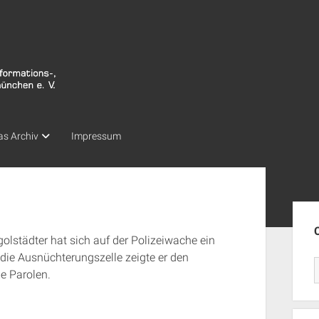
as Archiv
Impressum
Seit
olstädter hat sich auf der Polizeiwache ein
die Ausnüchterungszelle zeigte er den
e Parolen.