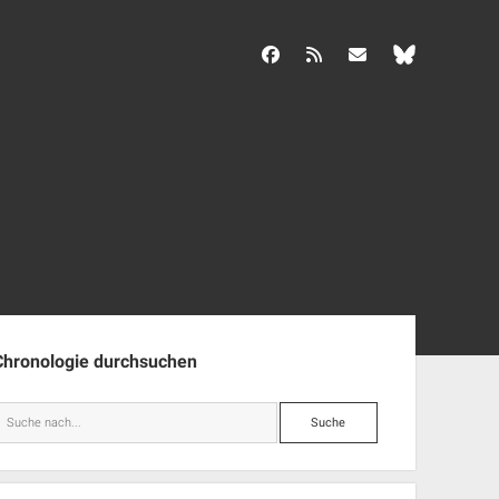
facebook
rss
info@aida-archiv.de
enleiste
Chronologie durchsuchen
Suche