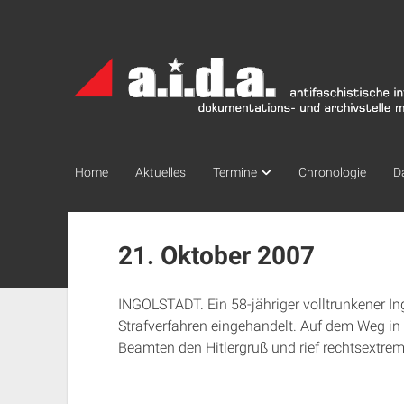
a.i.d.a.
Archiv
München
Home
Aktuelles
Termine
Chronologie
D
21. Oktober 2007
INGOLSTADT. Ein 58-jähriger volltrunkener Ing
Strafverfahren eingehandelt. Auf dem Weg in 
Beamten den Hitlergruß und rief rechtsextrem