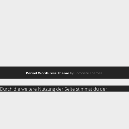
Period WordPress Theme
by Compete Themes.
Durch die weitere Nutzung der Seite stimmst du der
Verwendung von Cookies zu.
Weitere Informationen
Akzeptieren
Die Cookie-Einstellungen auf dieser Website sind auf "Cookies
zulassen" eingestellt, um das beste Surferlebnis zu