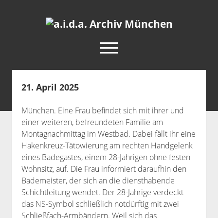
a.i.d.a.
Archiv
open
München
menu
facebook
rss
info@aida-archiv.de
21. April 2025
Home
München. Eine Frau befindet sich mit ihrer und
Aktuelles
einer weiteren, befreundeten Familie am
open
Termine
Montagnachmittag im Westbad. Dabei fällt ihr eine
dropdown
Hakenkreuz-Tätowierung am rechten Handgelenk
Antifaschistische Termine im Süden
Chronologie
menu
eines Badegastes, einem 28-Jährigen ohne festen
open
Antifaschistische Termine in München
Das Archiv
Wohnsitz, auf. Die Frau informiert daraufhin den
dropdown
Rechte Termine im Süden
Bademeister, der sich an die diensthabende
a.i.d.a. e. V. unterstützen
Impressum
menu
Schichtleitung wendet. Der 28-Jährige verdeckt
Rechte Termine München
Über a.i.d.a.
das NS-Symbol schließlich notdürftig mit zwei
RSS-Feeds, Twitter & Facebook
Schließfach-Armbändern. Weil sich das