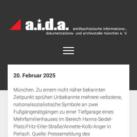
a.i.d.a.
Archiv
München
open
menu
facebook
rss
info@aida-archiv.de
20. Februar 2025
Home
München. Zu einem nicht näher bekannten
Aktuelles
Zeitpunkt sprühen Unbekannte mehrere verbotene,
open
Termine
nationalsozialistische Symbole an zwei
dropdown
Fußgängerabgängen zu einer Tiefgarage eines
Antifaschistische Termine im Süden
Chronologie
menu
Mehrfamilienhauses im Bereich Hanns-Seidel-
open
Antifaschistische Termine in München
Das Archiv
Platz/Fritz-Erler-Straße/Annette-Kolb-Anger in
dropdown
Rechte Termine im Süden
a.i.d.a. e. V. unterstützen
Impressum
menu
Perlach. Quelle: Pressemeldung des