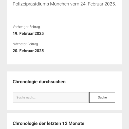
Polizeipräsidiums München vom 24. Februar 2025.
Rechte Termine München
Über a.i.d.a.
RSS-Feeds, Twitter & Facebook
Bibliothek
Vorheriger Beitrag...
Kontakt & PGP-Key
19. Februar 2025
Nächster Beitrag...
20. Februar 2025
Seitenleiste
Chronologie durchsuchen
Suche
Chronologie der letzten 12 Monate