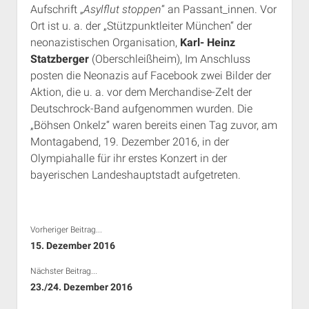
Aufschrift „
Asylflut stoppen
“ an Passant_innen. Vor
Rechte Termine München
Über a.i.d.a.
Ort ist u. a. der „Stützpunktleiter München“ der
RSS-Feeds, Twitter & Facebook
neonazistischen Organisation,
Karl- Heinz
Bibliothek
Statzberger
(Oberschleißheim), Im Anschluss
posten die Neonazis auf Facebook zwei Bilder der
Kontakt & PGP-Key
Aktion, die u. a. vor dem Merchandise-Zelt der
Deutschrock-Band aufgenommen wurden. Die
„Böhsen Onkelz“ waren bereits einen Tag zuvor, am
Montagabend, 19. Dezember 2016, in der
Olympiahalle für ihr erstes Konzert in der
bayerischen Landeshauptstadt aufgetreten.
Vorheriger Beitrag...
15. Dezember 2016
Nächster Beitrag...
23./24. Dezember 2016