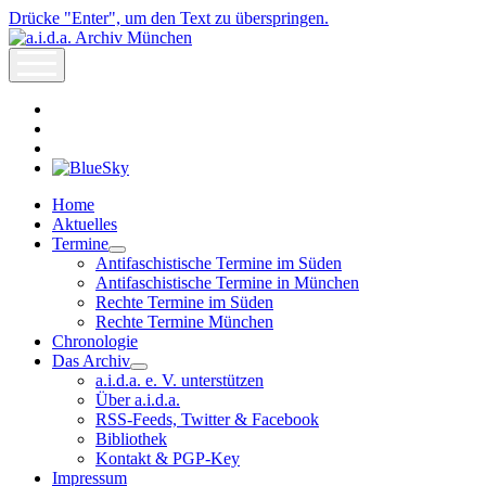
Drücke "Enter", um den Text zu überspringen.
a.i.d.a.
Archiv
open
München
menu
facebook
rss
info@aida-
archiv.de
Home
Aktuelles
Termine
open
Antifaschistische Termine im Süden
dropdown
Antifaschistische Termine in München
menu
Rechte Termine im Süden
Rechte Termine München
Chronologie
Das Archiv
open
a.i.d.a. e. V. unterstützen
dropdown
Über a.i.d.a.
menu
RSS-Feeds, Twitter & Facebook
Bibliothek
Kontakt & PGP-Key
Impressum