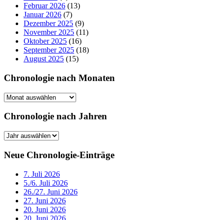
Februar 2026
(13)
Januar 2026
(7)
Dezember 2025
(9)
November 2025
(11)
Oktober 2025
(16)
September 2025
(18)
August 2025
(15)
Chronologie nach Monaten
Chronologie
nach
Monaten
Chronologie nach Jahren
Chronologie
nach
Jahren
Neue Chronologie-Einträge
7. Juli 2026
5./6. Juli 2026
26./27. Juni 2026
27. Juni 2026
20. Juni 2026
20. Juni 2026