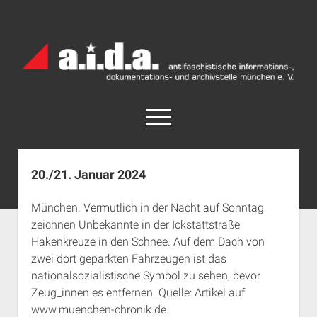
a.i.d.a.
Archiv
München
open
menu
facebook
rss
info@aida-archiv.de
20./21. Januar 2024
Home
München. Vermutlich in der Nacht auf Sonntag
Aktuelles
zeichnen Unbekannte in der Ickstattstraße
open
Termine
Hakenkreuze in den Schnee. Auf dem Dach von
dropdown
zwei dort geparkten Fahrzeugen ist das
Antifaschistische Termine im Süden
Chronologie
menu
nationalsozialistische Symbol zu sehen, bevor
open
Antifaschistische Termine in München
Das Archiv
Zeug_innen es entfernen. Quelle: Artikel auf
dropdown
Rechte Termine im Süden
a.i.d.a. e. V. unterstützen
Impressum
menu
www.muenchen-chronik.de.