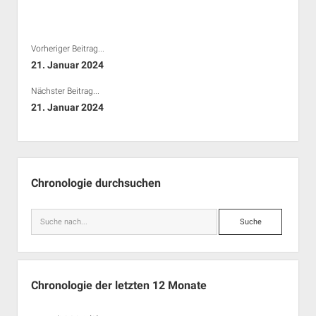
Rechte Termine München
Über a.i.d.a.
RSS-Feeds, Twitter & Facebook
Vorheriger Beitrag...
Bibliothek
21. Januar 2024
Kontakt & PGP-Key
Nächster Beitrag...
21. Januar 2024
Seitenleiste
Chronologie durchsuchen
Suche
Chronologie der letzten 12 Monate