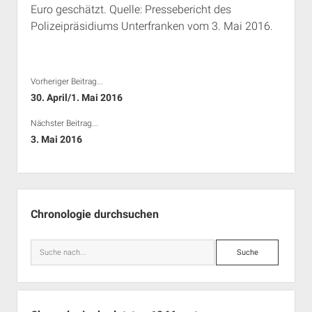
Euro geschätzt. Quelle: Pressebericht des
Rechte Termine München
Über a.i.d.a.
Polizeipräsidiums Unterfranken vom 3. Mai 2016.
RSS-Feeds, Twitter & Facebook
Bibliothek
Kontakt & PGP-Key
Vorheriger Beitrag...
30. April/1. Mai 2016
Nächster Beitrag...
3. Mai 2016
Seitenleiste
Chronologie durchsuchen
Suche